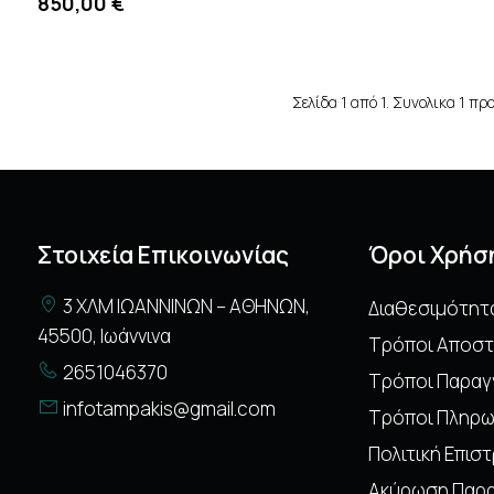
850,00 €
Σελίδα 1 από 1. Συνολικα 1 πρ
Στοιχεία Επικοινωνίας
Όροι Χρήσ
3 ΧΛΜ ΙΩΑΝΝΙΝΩΝ – ΑΘΗΝΩΝ,
Διαθεσιμότητ
45500, Ιωάννινα
Τρόποι Αποστ
2651046370
Τρόποι Παραγ
infotampakis@gmail.com
Τρόποι Πληρ
Πολιτική Επι
Ακύρωση Παρα