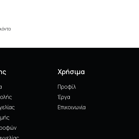
οιόντα
ης
Χρήσιμα
α
Προφίλ
ολής
Έργα
γελίας
Επικοινωνία
ωμής
στροφών
γγελίας