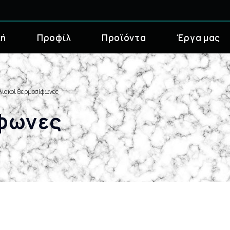
κή
Προφίλ
Προϊόντα
Έργα μας
λιακοί Θερμοσίφωνες
φωνες